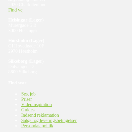
2920 Charlottenlund
Find vej
Helsingør
(Lager)
​Murergade 5 B
3000 Helsingør
Hørsholm
(Lager)
Gl Hovedgade 10F
2970 Hørsholm​
Silkeborg (Lager)
Dalvangen 12
8600 Silkeborg
Find svar
Søg job
Priser
Videoinspiration
Guides
Indsend reklamation
Salgs- og leveringsbetingelser
Persondatapolitik