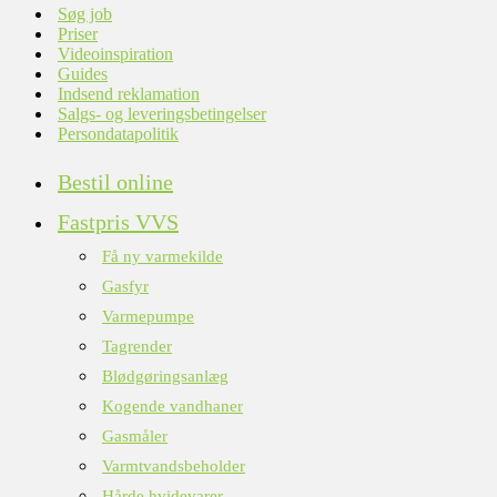
Søg job
Priser
Videoinspiration
Guides
Indsend reklamation
Salgs- og leveringsbetingelser
Persondatapolitik
Bestil online
Fastpris VVS
Få ny varmekilde
Gasfyr
Varmepumpe
Tagrender
Blødgøringsanlæg
Kogende vandhaner
Gasmåler
Varmtvandsbeholder
Hårde hvidevarer