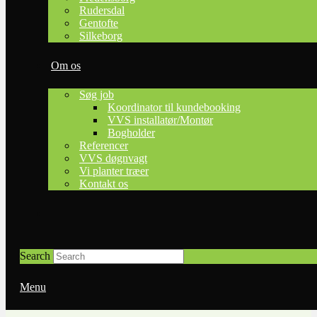
Rudersdal
Gentofte
Silkeborg
Trygt – Nemt – Bekvemt
Om os
Vi gør det nemt for dig at få udført VVS opgaver. Du kan booke
os på timebases direkte i vores kalender. Så er du sikker på at
Søg job
arbejdet udføres på det tidspunkt, der bedst passer dig.
Koordinator til kundebooking
Du kan også vælge at få udført en opgave til fast pris, f.eks. en
VVS installatør/Montør
vandhane leveret og monteret med 10 års garanti. Hvis opgaven
Bogholder
er større laver vi en skræddersyet løsning tilpasset netop dine
Referencer
behov.
VVS døgnvagt
Vi planter træer
Kontakt os
Search
Menu