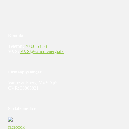
Kontakt
Telefon:
70 60 53 53
VVS:
VVS@varme-energi.dk​
Firmaoplysninger
Varme & Energi VVS ApS
​​​CVR: ​33865821​​
Sociale medier