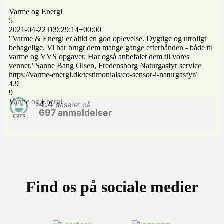
Varme og Energi
5
2021-04-22T09:29:14+00:00
"Varme & Energi er altid en god oplevelse. Dygtige og utroligt
behagelige. Vi har brugt dem mange gange efterhånden - både til
varme og VVS opgaver. Har også anbefalet dem til vores
venner."Sanne Bang Olsen, Fredensborg Naturgasfyr service
https://varme-energi.dk/testimonials/co-sensor-i-naturgasfyr/
4.9
9
Varme og Energi
4.4
baseret på
697 anmeldelser
Find os på sociale medier