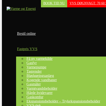
BOOK TID NU
VVS DØGNVAGT: 70 60 
Skip to content
Bestil online
Fastpris VVS
Fastpris VVS
Få ny varmekilde
Gasfyr
Varmepumpe
Tagrender
Blødgøringsanlæg
Kogende vandhaner
Gasmåler
Varmtvandsbeholder
Hårde hvidevarer
Gaskomfur
Ekspansionsbeholder – Trykekspansionsbeholder
VVS-tjek