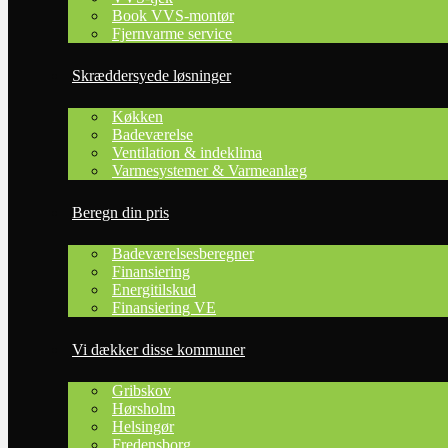
Book VVS-montør
Fjernvarme service
Skræddersyede løsninger
Køkken
Badeværelse
Ventilation & indeklima
Varmesystemer & Varmeanlæg
Beregn din pris
Badeværelsesberegner
Finansiering
Energitilskud
Finansiering VE
Vi dækker disse kommuner
Gribskov
Hørsholm
Helsingør
Fredensborg