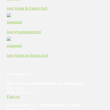
Varme & Energi ApS
@varmeogenergi
Varme og Energi ApS
Her finder du os
(
Hovedkontor, Administration og Showroom)
Hovvej 28
3060 Espergærde
Find vej
G.Strømann VVS – Administration og Butik
Jægersborg Alle 11,