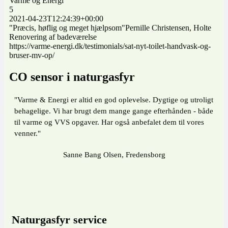
Varme og Energi
5
2021-04-23T12:24:39+00:00
"Præcis, høflig og meget hjælpsom"Pernille Christensen, Holte
Renovering af badeværelse
https://varme-energi.dk/testimonials/sat-nyt-toilet-handvask-og-
bruser-mv-op/
CO sensor i naturgasfyr
"Varme & Energi er altid en god oplevelse. Dygtige og utroligt
behagelige. Vi har brugt dem mange gange efterhånden - både
til varme og VVS opgaver. Har også anbefalet dem til vores
venner."
Sanne Bang Olsen, Fredensborg
Naturgasfyr service