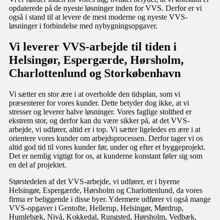
opdaterede på de nyeste løsninger inden for VVS. Derfor er vi
også i stand til at levere de mest moderne og nyeste VVS-
løsninger i forbindelse med nybygningsopgaver.​​
Vi leverer VVS-arbejde til tiden i
Helsingør, Espergærde, Hørsholm,
Charlottenlund og Storkøbenhavn
Vi sætter en stor ære i at overholde den tidsplan, som vi
præsenterer for vores kunder. Dette betyder dog ikke, at vi
stresser og leverer halve løsninger. Vores faglige stolthed er
ekstrem stor, og derfor kan du være sikker på, at det VVS-
arbejde, vi udfører, altid er i top. Vi sætter ligeledes en ære i at
orientere vores kunder om arbejdsprocessen. Derfor tager vi os
altid god tid til vores kunder før, under og efter et byggeprojekt.
Det er nemlig vigtigt for os, at kunderne konstant føler sig som
en del af projektet.​
Størstedelen af det VVS-arbejde, vi udfører, er i byerne
Helsingør, Espergærde, Hørsholm og Charlottenlund, da vores
firma er beliggende i disse byer. Ydermere udfører vi også mange
VVS-opgaver i Gentofte, Hellerup, Helsingør, Mørdrup,
Humlebæk, Nivå, Kokkedal, Rungsted, Hørsholm, Vedbæk,