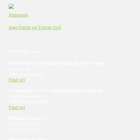
Varme og Energi ApS
Her finder du os
(
Hovedkontor, Administration og Showroom)
Hovvej 28
3060 Espergærde
Find vej
G.Strømann VVS – Administration og Butik
Jægersborg Alle 11,
2920 Charlottenlund
Find vej
Helsingør
(Lager)
​Murergade 5 B
3000 Helsingør
Hørsholm
(Lager)