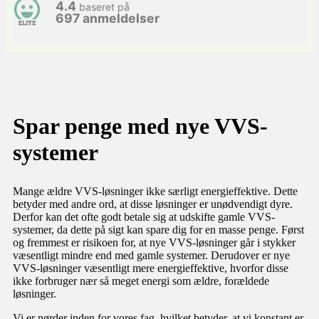
4.4
baseret på
697 anmeldelser
Spar penge med nye VVS-
systemer
Mange ældre VVS-løsninger ikke særligt energieffektive. Dette
betyder med andre ord, at disse løsninger er unødvendigt dyre.​
Derfor kan det ofte godt betale sig at udskifte gamle VVS-
systemer, da dette på sigt kan spare dig for en masse penge. Først
og fremmest er risikoen for, at nye VVS-løsninger går i stykker
væsentligt mindre end med gamle systemer. Derudover er nye
VVS-løsninger væsentligt mere energieffektive, hvorfor disse
ikke forbruger nær så meget energi som ældre, forældede
løsninger.​
Vi er nørder inden for vores fag, hvilket betyder, at vi konstant er