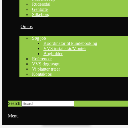
Rudersdal
Gentofte
Silkeborg
Om os
Varekøb inkl.
montering
Søg job
Koordinator til kundebooking
VVS installatør/Montør
Bogholder
Bestil nu
Referencer
VVS døgnvagt
Vi planter træer
Kontakt os
Serviceydelser
til fastpris
Search
Bestil nu
Menu