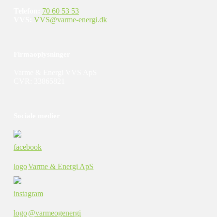
Telefon:
70 60 53 53
VVS:
VVS@varme-energi.dk​
Firmaoplysninger
Varme & Energi VVS ApS
​​​CVR: ​33865821​​
Sociale medier
Varme & Energi ApS
@varmeogenergi