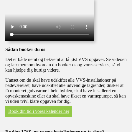
Sådan booker du os
Det er både nemt og bekvemt at få løst VVS opgaver. Se videoen
og lær mere om hvordan du booker os og vores services, så vi
kan hjælpe dig hurtigt videre.
Uanset om du skal have udskiftet alle VVS-installationer på
badeværelset, have udskiftet alle udvendige tagrender, ønsker at
få monteret gulvvarme i hele hyblen, skal have installeret en
opvaskemaskine eller du skal have fikset en varmepumpe, så kan
vi uden tvivl klare opgaven for dig.​​
Book din tid i vores kalender her
Er dine VVS- og varme-installationer up-to-date?