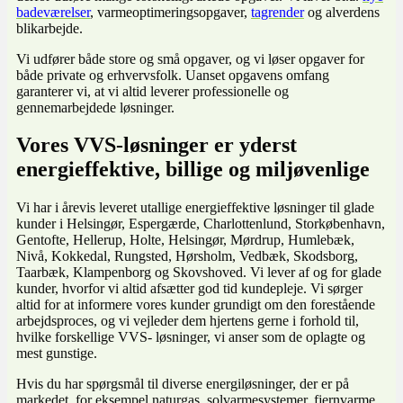
badeværelser
, varmeoptimeringsopgaver,
tagrender
og alverdens
blikarbejde.
Vi udfører både store og små opgaver, og vi løser opgaver for
både private og erhvervsfolk. Uanset opgavens omfang
garanterer vi, at vi altid leverer professionelle og
gennemarbejdede løsninger.
Vores VVS-løsninger er yderst
energieffektive, billige og miljøvenlige
​Vi har i årevis leveret utallige energieffektive løsninger til glade
kunder i Helsingør, Espergærde, Charlottenlund, Storkøbenhavn,
Gentofte, Hellerup, Holte, Helsingør, Mørdrup, Humlebæk,
Nivå, Kokkedal, Rungsted, Hørsholm, Vedbæk, Skodsborg,
Taarbæk, Klampenborg og Skovshoved. Vi lever af og for glade
kunder, hvorfor vi altid afsætter god tid kundepleje. Vi sørger
altid for at informere vores kunder grundigt om den forestående
arbejdsproces, og vi vejleder dem hjertens gerne i forhold til,
hvilke forskellige VVS- løsninger, vi anser som de oplagte og
mest gunstige.
Hvis du har spørgsmål til diverse energiløsninger, der er på
markedet, for eksempel naturgas, solvarmesystemer, fjernvarme