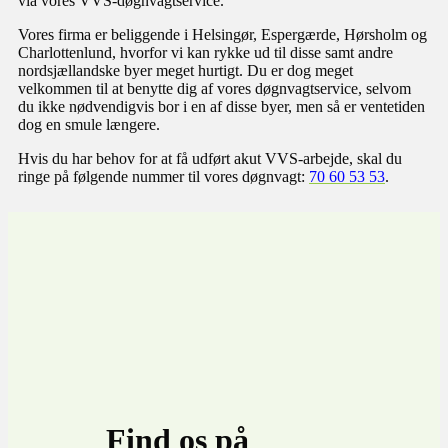
via vores VVS-døgnvagtservice.​
Vores firma er beliggende i Helsingør, Espergærde, Hørsholm og
Charlottenlund, hvorfor vi kan rykke ud til disse samt andre
nordsjællandske byer meget hurtigt. Du er dog meget
velkommen til at benytte dig af vores døgnvagtservice, selvom
du ikke nødvendigvis bor i en af disse byer, men så er ventetiden
dog en smule længere.​
Hvis du har behov for at få udført akut VVS-arbejde, skal du
ringe på følgende nummer til vores døgnvagt:
70 60 53 53
.
Find os på