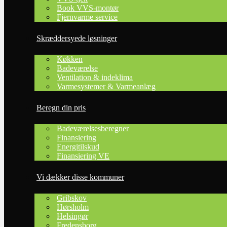
dig.
Book VVS-montør
Fjernvarme service
Du kan også vælge at få udført en opgave til fast pris, f.eks. en
vandhane leveret og monteret med 10 års garanti. Hvis opgaven
Skræddersyede løsninger
er større laver vi en skræddersyet løsning tilpasset netop dine
behov.
Køkken
Vores mandskab er altid uhyre effektivt og omhyggeligt, og du
Badeværelse
kan derfor vide dig sikker på, at arbejdet med garanti bliver
Ventilation & indeklima
udført pertentligt og professionelt, hvis du vælger os til at udføre
Varmesystemer & Varmeanlæg
VVS-opgaver for dig.​​
Beregn din pris
Vi besvarer spørgsmål på telefon
70 60 53 53
, eller e-mail
VVS@varme-energi.dk​
.
Badeværelsesberegner
Finansiering
Energitilskud
Finansiering VE
Vi dækker disse kommuner
Gribskov
Hørsholm
Helsingør
Fredensborg