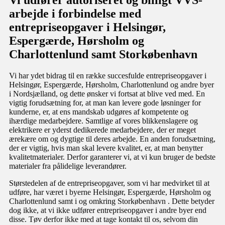
Vi udfører autoriseret og billigt VVS-
arbejde i forbindelse med
entrepriseopgaver i Helsingør,
Espergærde, Hørsholm og
Charlottenlund samt Storkøbenhavn
Vi har ydet bidrag til en række succesfulde entrepriseopgaver i
Helsingør, Espergærde, Hørsholm, Charlottenlund og andre byer
i Nordsjælland, og dette ønsker vi fortsat at blive ved med. En
vigtig forudsætning for, at man kan levere gode løsninger for
kunderne, er, at ens mandskab udgøres af kompetente og
ihærdige medarbejdere. Samtlige af vores blikkenslagere og
elektrikere er yderst dedikerede medarbejdere, der er meget
ærekære om og dygtige til deres arbejde. En anden forudsætning,
der er vigtig, hvis man skal levere kvalitet, er, at man benytter
kvalitetmaterialer. Derfor garanterer vi, at vi kun bruger de bedste
materialer fra pålidelige leverandører.
Størstedelen af de entrepriseopgaver, som vi har medvirket til at
udføre, har været i byerne Helsingør, Espergærde, Hørsholm og
Charlottenlund samt i og omkring Storkøbenhavn . Dette betyder
dog ikke, at vi ikke udfører entrepriseopgaver i andre byer end
disse. Tøv derfor ikke med at tage kontakt til os, selvom din